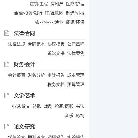
建筑/工程
房地产
医疗/护理
金融/投资/银行
IT/互联网
制造/机械
农业/林业/渔业
能源/环保
法律/合同
法律法规
合同范本
协议模板
公司章程
诉讼文书
法律案例
财务/会计
会计报表
财务分析
审计报告
成本管理
税务文档
预算管理
文学/艺术
小说/散文
诗歌
戏剧
绘画/摄影
书法
音乐
影视
论文/研究
学位论文
期刊论文
调研报告
实验报告