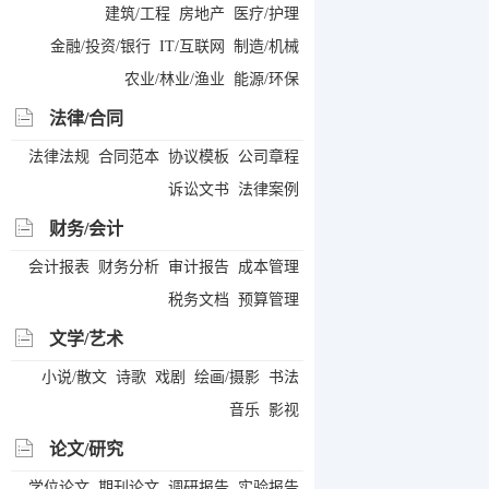
建筑/工程
房地产
医疗/护理
金融/投资/银行
IT/互联网
制造/机械
农业/林业/渔业
能源/环保
法律/合同
法律法规
合同范本
协议模板
公司章程
诉讼文书
法律案例
财务/会计
会计报表
财务分析
审计报告
成本管理
税务文档
预算管理
文学/艺术
小说/散文
诗歌
戏剧
绘画/摄影
书法
音乐
影视
论文/研究
学位论文
期刊论文
调研报告
实验报告