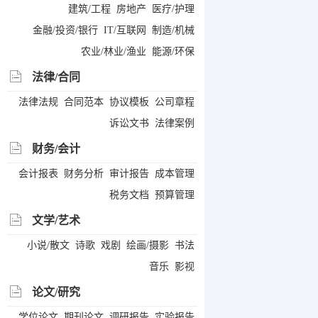
建筑/工程
房地产
医疗/护理
金融/投资/银行
IT/互联网
制造/机械
农业/林业/渔业
能源/环保
法律/合同
法律法规
合同范本
协议模板
公司章程
诉讼文书
法律案例
财务/会计
会计报表
财务分析
审计报告
成本管理
税务文档
预算管理
文学/艺术
小说/散文
诗歌
戏剧
绘画/摄影
书法
音乐
影视
论文/研究
学位论文
期刊论文
调研报告
实验报告