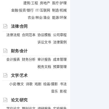
建筑/工程
房地产
医疗/护理
金融/投资/银行
IT/互联网
制造/机械
农业/林业/渔业
能源/环保
法律/合同
法律法规
合同范本
协议模板
公司章程
诉讼文书
法律案例
财务/会计
会计报表
财务分析
审计报告
成本管理
税务文档
预算管理
文学/艺术
小说/散文
诗歌
戏剧
绘画/摄影
书法
音乐
影视
论文/研究
学位论文
期刊论文
调研报告
实验报告