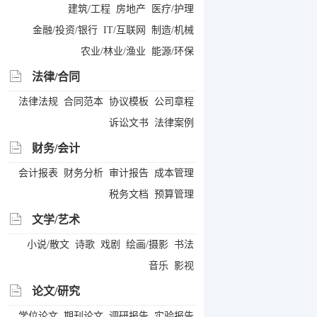
建筑/工程
房地产
医疗/护理
金融/投资/银行
IT/互联网
制造/机械
农业/林业/渔业
能源/环保
法律/合同
法律法规
合同范本
协议模板
公司章程
诉讼文书
法律案例
财务/会计
会计报表
财务分析
审计报告
成本管理
税务文档
预算管理
文学/艺术
小说/散文
诗歌
戏剧
绘画/摄影
书法
音乐
影视
论文/研究
学位论文
期刊论文
调研报告
实验报告