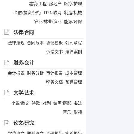
建筑/工程
房地产
医疗/护理
金融/投资/银行
IT/互联网
制造/机械
农业/林业/渔业
能源/环保
法律/合同
法律法规
合同范本
协议模板
公司章程
诉讼文书
法律案例
财务/会计
会计报表
财务分析
审计报告
成本管理
税务文档
预算管理
文学/艺术
小说/散文
诗歌
戏剧
绘画/摄影
书法
音乐
影视
论文/研究
学位论文
期刊论文
调研报告
实验报告