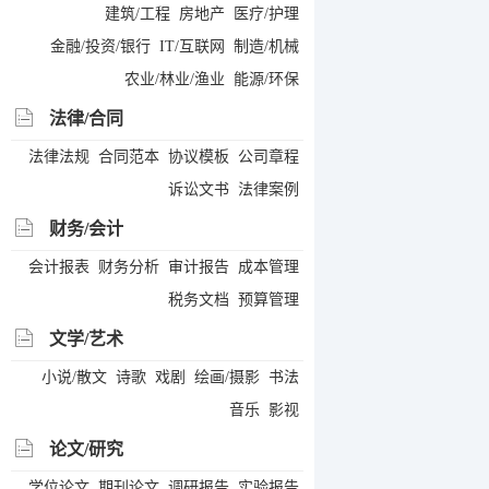
建筑/工程
房地产
医疗/护理
金融/投资/银行
IT/互联网
制造/机械
农业/林业/渔业
能源/环保
法律/合同
法律法规
合同范本
协议模板
公司章程
诉讼文书
法律案例
财务/会计
会计报表
财务分析
审计报告
成本管理
税务文档
预算管理
文学/艺术
小说/散文
诗歌
戏剧
绘画/摄影
书法
音乐
影视
论文/研究
学位论文
期刊论文
调研报告
实验报告