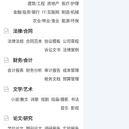
建筑/工程
房地产
医疗/护理
金融/投资/银行
IT/互联网
制造/机械
农业/林业/渔业
能源/环保
法律/合同
法律法规
合同范本
协议模板
公司章程
诉讼文书
法律案例
财务/会计
会计报表
财务分析
审计报告
成本管理
税务文档
预算管理
文学/艺术
小说/散文
诗歌
戏剧
绘画/摄影
书法
音乐
影视
论文/研究
学位论文
期刊论文
调研报告
实验报告